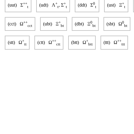
++
+
+
0
+
(uut) Σ
(udt) Λ
, Σ
(ddt) Σ
(ust) Ξ
t
t
t
t
t
++
+
0
0
(cct) Ω
(ubt) Ξ
(dbt) Ξ
(sbt) Ω
cct
bt
bt
bt
+
++
+
++
(stt) Ω
(ctt) Ω
(btt) Ω
(ttt) Ω
tt
ctt
btt
ttt