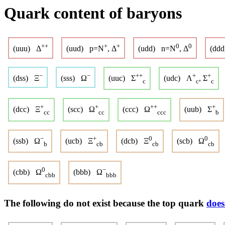
Quark content of baryons
++
+
+
0
0
(uuu) Δ
(uud) p=N
, Δ
(udd) n=N
, Δ
(dd
−
−
++
+
+
(dss) Ξ
(sss) Ω
(uuc) Σ
(udc) Λ
, Σ
c
c
c
+
+
++
+
(dcc) Ξ
(scc) Ω
(ccc) Ω
(uub) Σ
cc
cc
ccc
b
−
+
0
0
(ssb) Ω
(ucb) Ξ
(dcb) Ξ
(scb) Ω
b
cb
cb
cb
0
−
(cbb) Ω
(bbb) Ω
cbb
bbb
The following do not exist because the top quark
does