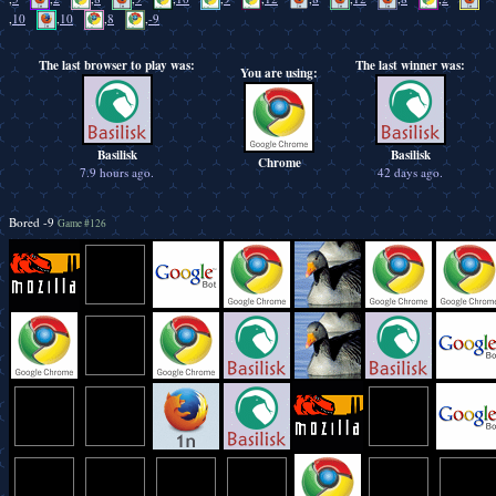
,
10
,
10
,
8
,
-9
The last browser to play was:
The last winner was:
You are using:
Basilisk
Basilisk
Chrome
7.9 hours ago.
42 days ago.
Bored -9
Game #126