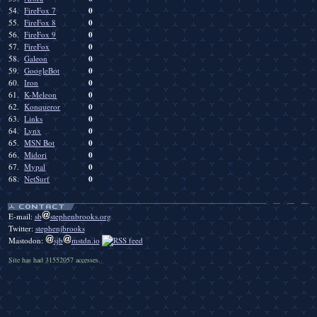
0
54.
FireFox 7
0
55.
FireFox 8
0
56.
FireFox 9
0
57.
FireFox
0
58.
Galeon
0
59.
GoogleBot
0
60.
Iron
0
61.
K-Meleon
0
62.
Konqueror
0
63.
Links
0
64.
Lynx
0
65.
MSN Bot
0
66.
Midori
0
67.
Mypal
0
68.
NetSurf
E-mail:
sb
stephenbrooks.org
Twitter:
stephenjbrooks
Mastodon:
sjb
mstdn.io
Site has had 31552057 accesses.