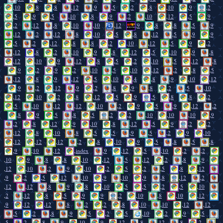
,
10
,
8
,
8
,
12
,
9
,
5
,
2
,
8
,
10
,
9
,
2
,
5
,
9
,
5
,
10
,
8
,
9
,
2
,
10
,
12
,
5
,
9
,
2
,
12
,
8
,
10
,
10
,
12
,
9
,
8
,
8
,
5
,
9
,
12
,
2
,
12
,
8
,
10
,
5
,
8
,
12
,
5
,
9
,
9
,
5
,
2
,
12
,
8
,
8
,
2
,
10
,
12
,
5
,
9
,
2
,
12
,
8
,
2
,
10
,
9
,
8
,
12
,
5
,
10
,
9
,
8
,
12
,
10
,
9
,
12
,
8
,
5
,
2
,
10
,
5
,
12
,
8
,
9
,
2
,
9
,
2
,
10
,
5
,
10
,
12
,
2
,
8
,
5
,
12
,
8
,
9
,
12
,
5
,
10
,
4
,
8
,
9
,
10
,
12
,
9
,
2
,
12
,
9
,
2
,
8
,
9
,
8
,
2
,
5
,
10
,
12
,
10
,
2
,
8
,
12
,
5
,
9
,
5
,
8
,
8
,
2
,
5
,
10
,
12
,
12
,
10
,
2
,
9
,
5
,
9
,
12
,
2
,
8
,
9
,
5
,
8
,
5
,
2
,
2
,
10
,
10
,
10
,
9
,
2
,
8
,
12
,
9
,
10
,
8
,
12
,
5
,
9
,
2
,
2
,
12
,
8
,
10
,
8
,
5
,
5
,
9
,
5
,
2
,
9
,
10
,
12
,
12
,
12
,
2
,
8
,
10
,
9
,
5
,
8
,
5
,
8
,
9
,
10
,
12
,
index
,
9
,
12
,
5
,
10
,
2
,
2
,
10
,
9
,
8
,
8
,
10
,
12
,
5
,
12
,
2
,
8
,
9
,
12
,
10
,
2
,
9
,
10
,
2
,
5
,
2
,
5
,
8
,
12
,
9
,
2
,
5
,
12
,
10
,
9
,
10
,
9
,
8
,
12
,
2
,
12
,
12
,
8
,
9
,
8
,
10
,
5
,
5
,
2
,
5
,
10
,
2
,
12
,
8
,
5
,
9
,
9
,
2
,
10
,
8
,
10
,
12
,
9
,
12
,
12
,
8
,
2
,
2
,
8
,
10
,
10
,
12
,
12
,
5
,
2
,
8
,
9
,
5
,
2
,
5
,
10
,
2
,
9
,
5
,
5
,
2
,
8
,
9
,
10
,
9
,
12
,
8
,
12
,
8
,
2