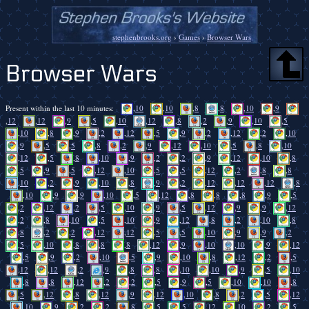
stephenbrooks.org
›
Games
›
Browser Wars
Browser Wars
Present within the last 10 minutes:
,
10
,
10
,
8
,
8
,
10
,
9
,
12
,
12
,
9
,
5
,
10
,
12
,
8
,
2
,
9
,
10
,
5
,
10
,
8
,
9
,
2
,
12
,
5
,
9
,
2
,
12
,
2
,
10
,
9
,
5
,
5
,
8
,
2
,
9
,
12
,
10
,
5
,
8
,
10
,
12
,
5
,
8
,
10
,
9
,
2
,
2
,
9
,
12
,
10
,
8
,
5
,
9
,
5
,
12
,
10
,
5
,
5
,
12
,
2
,
8
,
8
,
10
,
2
,
9
,
10
,
8
,
9
,
2
,
12
,
12
,
12
,
8
,
10
,
9
,
9
,
10
,
5
,
12
,
8
,
8
,
8
,
9
,
5
,
2
,
12
,
2
,
5
,
10
,
9
,
5
,
12
,
9
,
9
,
12
,
2
,
8
,
10
,
5
,
10
,
9
,
12
,
8
,
2
,
10
,
8
,
8
,
2
,
2
,
12
,
12
,
5
,
5
,
10
,
9
,
9
,
2
,
5
,
10
,
8
,
8
,
8
,
12
,
9
,
10
,
10
,
9
,
12
,
5
,
9
,
2
,
10
,
5
,
9
,
10
,
8
,
12
,
2
,
5
,
12
,
12
,
2
,
9
,
8
,
8
,
10
,
10
,
9
,
5
,
10
,
8
,
8
,
12
,
2
,
2
,
5
,
9
,
5
,
10
,
10
,
8
,
5
,
12
,
8
,
12
,
9
,
12
,
10
,
8
,
2
,
5
,
12
,
10
,
9
,
2
,
2
,
8
,
5
,
5
,
12
,
10
,
2
,
5