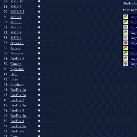
0
27.
MSIE 10
Display la
0
28.
MSIE 4
Your na
0
29.
MSIE 5.5
0
30.
MSIE 5
1zqjm
0
31.
MSIE 6
1zqjx
0
32.
MSIE 7
1zqje
0
33.
MSIE 8
1zqjv
0
34.
MSIE 9
1zqjw
0
35.
Opera 10
1zqjo
0
36.
Amaya
1zqjx
0
37.
Netscape
1zqja
0
38.
FireFox 5
1zqjp
0
39.
Camino
1zqjit
0
40.
Cyberfox
0
41.
Dillo
0
42.
Edge
0
43.
Epiphany
0
44.
FireFox 1n
0
45.
FireFox 2n
0
46.
FireFox 2
0
47.
FireFox 3n
0
48.
FireFox 3
0
49.
FireFox 4n
0
50.
FireFox 4
0
51.
FireFox 5n
0
52.
FireFox 6
0
53.
Arora