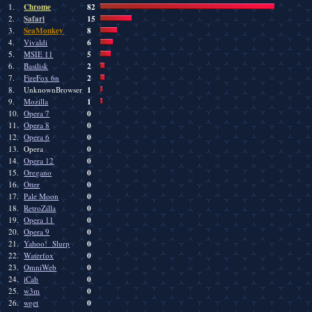
Chrome
82
1.
Safari
15
2.
SeaMonkey
8
3.
6
4.
Vivaldi
5
5.
MSIE 11
2
6.
Basilisk
2
7.
FireFox 6n
1
8.
UnknownBrowser
1
9.
Mozilla
0
10.
Opera 7
0
11.
Opera 8
0
12.
Opera 6
0
13.
Opera
0
14.
Opera 12
0
15.
Oregano
0
16.
Otter
0
17.
Pale Moon
0
18.
RetroZilla
0
19.
Opera 11
0
20.
Opera 9
0
21.
Yahoo! Slurp
0
22.
Waterfox
0
23.
OmniWeb
0
24.
iCab
0
25.
w3m
0
26.
wget